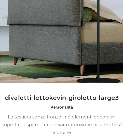
divaletti-lettokevin-giroletto-large3
Personalità
La testiera senza fronzoli né elementi decorativi
superflui, esprime una chiara intenzione di semplicità
e ordine