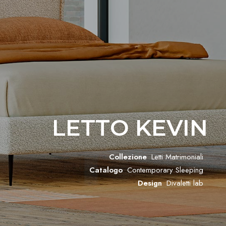
LETTO KEVIN
Collezione
Letti Matrimoniali
Catalogo
Contemporary Sleeping
Design
Divaletti lab