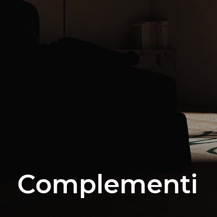
C
o
m
p
l
e
m
e
n
t
i