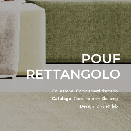
POUF
RETTANGOLO
Collezione
Complementi d'arredo
Catalogo
Contemporary Sleeping
Design
Divaletti lab