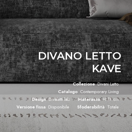
DIVANO LETTO
KAVE
Collezione
Divani Letto
Catalogo
Contemporary Living
Design
Divaletti lab
Materasso
H 17 cm
Versione fissa
Disponibile
Sfoderabilità
Totale