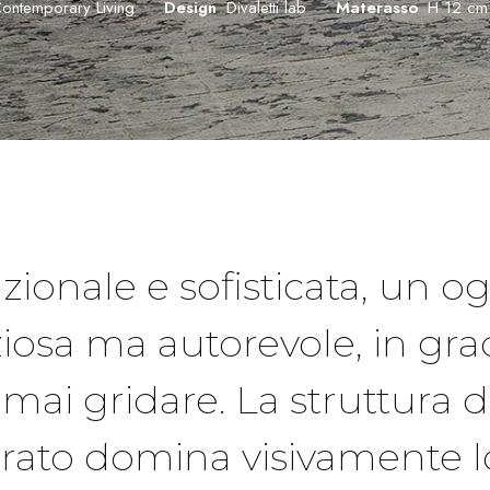
ontemporary Living
Design
Divaletti lab
Materasso
H 12 cm
nzionale e sofisticata, un o
ziosa ma autorevole, in gr
mai gridare. La struttura d
rato domina visivamente lo