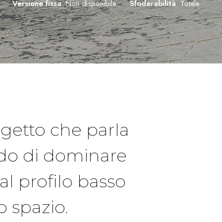
Versione fissa
Non disponibile
Sfoderabilità
Totale
ggetto che parla
ado di dominare
al profilo basso
 spazio.