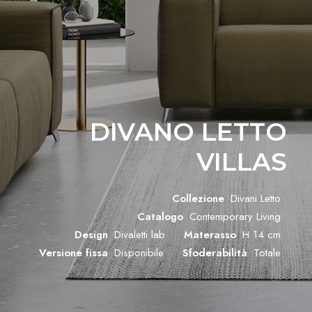
DIVANO LETTO
VILLAS
Collezione
Divani Letto
Catalogo
Contemporary Living
Design
Divaletti lab
Materasso
H 14 cm
Versione fissa
Disponibile
Sfoderabilità
Totale