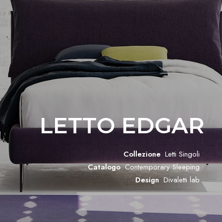
LETTO EDGAR
Collezione
Letti Singoli
Catalogo
Contemporary Sleeping
Design
Divaletti lab