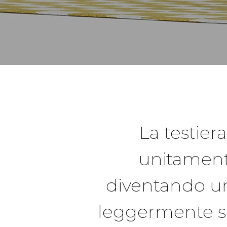
La testier
unitamente
diventando un
leggermente s