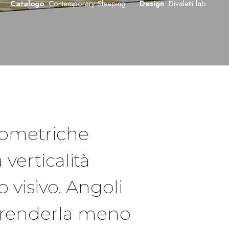
Catalogo
Contemporary Sleeping
Design
Divaletti lab
geometriche
verticalità
visivo. Angoli
 renderla meno